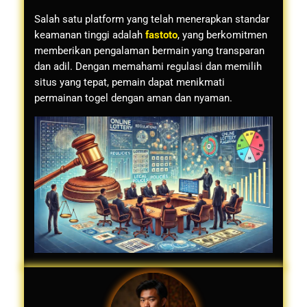
Salah satu platform yang telah menerapkan standar
keamanan tinggi adalah
fastoto
, yang berkomitmen
memberikan pengalaman bermain yang transparan
dan adil. Dengan memahami regulasi dan memilih
situs yang tepat, pemain dapat menikmati
permainan togel dengan aman dan nyaman.