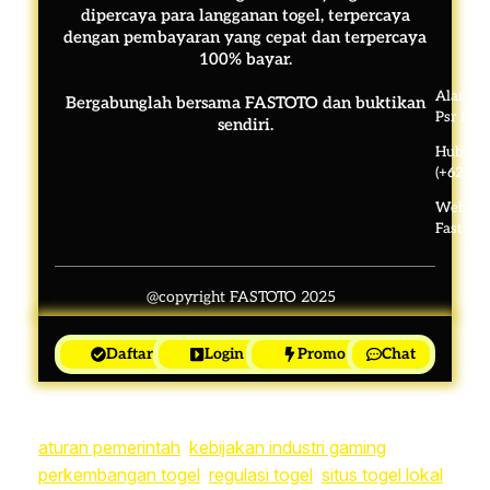
dipercaya para langganan togel, terpercaya
dengan pembayaran yang cepat dan terpercaya
100% bayar.
Alamat:
Bergabunglah bersama FASTOTO dan buktikan
Psr Koj
sendiri.
Hubungi
(+62) 8
Website
Fastoto
@copyright FASTOTO 2025
Daftar
Login
Promo
Chat
aturan pemerintah
, 
kebijakan industri gaming
, 
perkembangan togel
, 
regulasi togel
, 
situs togel lokal