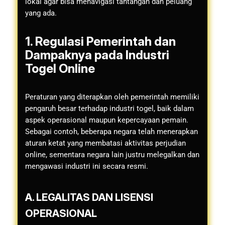
lokal agar bisa menavigasi tantangan dan peluang
yang ada.
1. Regulasi Pemerintah dan
Dampaknya pada Industri
Togel Online
Peraturan yang diterapkan oleh pemerintah memiliki
pengaruh besar terhadap industri togel, baik dalam
aspek operasional maupun kepercayaan pemain.
Sebagai contoh, beberapa negara telah menerapkan
aturan ketat yang membatasi aktivitas perjudian
online, sementara negara lain justru melegalkan dan
mengawasi industri ini secara resmi.
A. LEGALITAS DAN LISENSI
OPERASIONAL