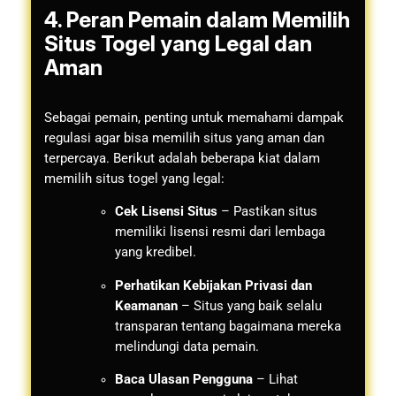
4. Peran Pemain dalam Memilih
Situs Togel yang Legal dan
Aman
Sebagai pemain, penting untuk memahami dampak
regulasi agar bisa memilih situs yang aman dan
terpercaya. Berikut adalah beberapa kiat dalam
memilih situs togel yang legal:
Cek Lisensi Situs
– Pastikan situs
memiliki lisensi resmi dari lembaga
yang kredibel.
Perhatikan Kebijakan Privasi dan
Keamanan
– Situs yang baik selalu
transparan tentang bagaimana mereka
melindungi data pemain.
Baca Ulasan Pengguna
– Lihat