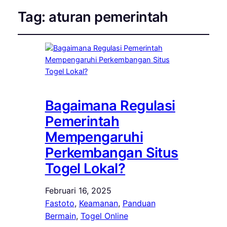
Tag:
aturan pemerintah
Bagaimana Regulasi
Pemerintah
Mempengaruhi
Perkembangan Situs
Togel Lokal?
Februari 16, 2025
Fastoto
, 
Keamanan
, 
Panduan
Bermain
, 
Togel Online