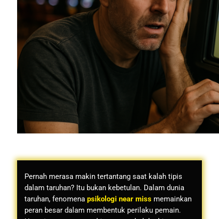
Pernah merasa makin tertantang saat kalah tipis
dalam taruhan? Itu bukan kebetulan. Dalam dunia
taruhan, fenomena
psikologi near miss
memainkan
peran besar dalam membentuk perilaku pemain.