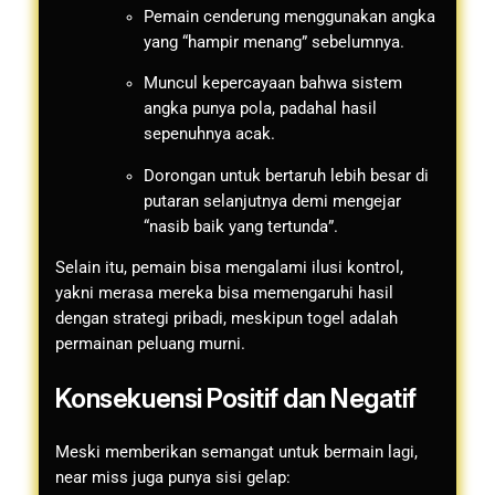
Pemain cenderung menggunakan angka
yang “hampir menang” sebelumnya.
Muncul kepercayaan bahwa sistem
angka punya pola, padahal hasil
sepenuhnya acak.
Dorongan untuk bertaruh lebih besar di
putaran selanjutnya demi mengejar
“nasib baik yang tertunda”.
Selain itu, pemain bisa mengalami ilusi kontrol,
yakni merasa mereka bisa memengaruhi hasil
dengan strategi pribadi, meskipun togel adalah
permainan peluang murni.
Konsekuensi Positif dan Negatif
Meski memberikan semangat untuk bermain lagi,
near miss juga punya sisi gelap: