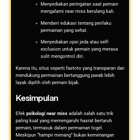
Menyediakan peringatan saat pemain
mengalami near miss berulang kali.
Memberi edukasi tentang perilaku
permainan yang sehat.
Menyediakan opsi jeda atau self-
exclusion untuk pemain yang merasa
sulit mengontrol diri.
Karena itu, situs seperti fastoto yang transparan dan
mendukung permainan bertanggung jawab lebih
layak dipilih oleh pemain bijak.
Kesimpulan
Efek
psikologi near miss
adalah salah satu trik
paling kuat yang memengaruhi hasrat bertaruh
pemain, termasuk dalam permainan togel.
Meskipun “hampir menang” bukan kemenangan