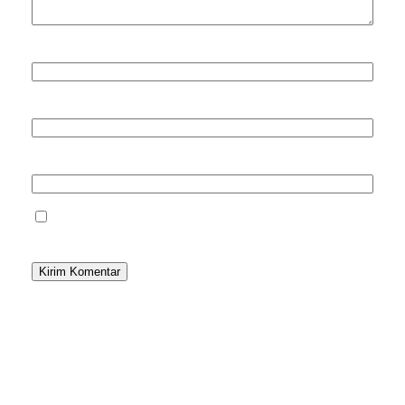
Nama
*
Email
*
Situs Web
Simpan nama, email, dan situs web saya pada
peramban ini untuk komentar saya berikutnya.