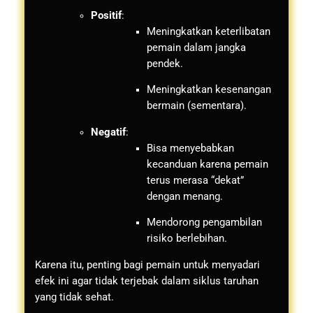
Positif
:
Meningkatkan keterlibatan
pemain dalam jangka
pendek.
Meningkatkan kesenangan
bermain (sementara).
Negatif
:
Bisa menyebabkan
kecanduan karena pemain
terus merasa “dekat”
dengan menang.
Mendorong pengambilan
risiko berlebihan.
Karena itu, penting bagi pemain untuk menyadari
efek ini agar tidak terjebak dalam siklus taruhan
yang tidak sehat.