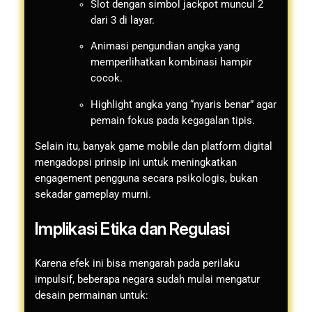
Slot dengan simbol jackpot muncul 2
dari 3 di layar.
Animasi pengundian angka yang
memperlihatkan kombinasi hampir
cocok.
Highlight angka yang “nyaris benar” agar
pemain fokus pada kegagalan tipis.
Selain itu, banyak game mobile dan platform digital
mengadopsi prinsip ini untuk meningkatkan
engagement pengguna secara psikologis, bukan
sekadar gameplay murni.
Implikasi Etika dan Regulasi
Karena efek ini bisa mengarah pada perilaku
impulsif, beberapa negara sudah mulai mengatur
desain permainan untuk: