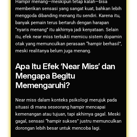
Hampir menang—meskipun tetap kalah—bisa
memberikan sensasi yang sangat kuat, bahkan lebih
menggoda dibanding menang itu sendiri. Karena itu,
banyak pemain terus bertaruh dengan harapan
“nyaris menang” itu akhirnya jadi kenyataan. Selain
itu, efek near miss terbukti memicu sistem dopamin
otak yang memunculkan perasaan “hampir berhasil”,
meski realitanya belum juga menang.
Apa Itu Efek ‘Near Miss’ dan
Mengapa Begitu
Memengaruhi?
Near miss dalam konteks psikologi merujuk pada
situasi di mana seseorang hampir mencapai
kemenangan atau tujuan, tapi akhirnya gagal. Meski
gagal, sensasi “hampir sukses” justru memunculkan
dorongan lebih besar untuk mencoba lagi.