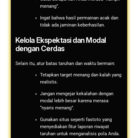
menang”.
Ingat bahwa hasil permainan acak dan
tidak ada jaminan keberhasilan.
Kelola Ekspektasi dan Modal
dengan Cerdas
Selain itu, atur batas taruhan dan waktu bermain:
Tetapkan target menang dan kalah yang
realistis.
Jangan mengejar kekalahan dengan
modal lebih besar karena merasa
“nyaris menang”.
Gunakan situs seperti fastoto yang
menyediakan fitur laporan riwayat
taruhan untuk menganalisis pola Anda.