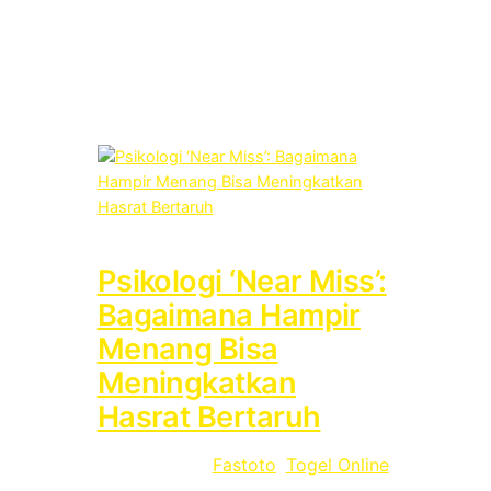
Tag:
efek hampir menang
Psikologi ‘Near Miss’:
Bagaimana Hampir
Menang Bisa
Meningkatkan
Hasrat Bertaruh
April 14, 2025
Fastoto
, 
Togel Online