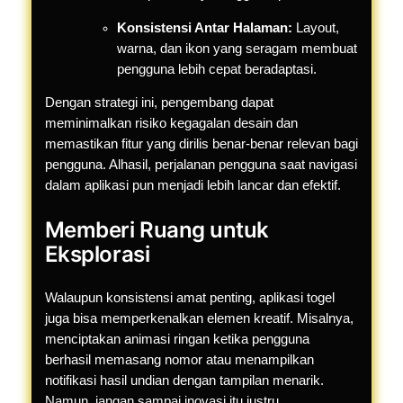
Konsistensi Antar Halaman:
Layout,
warna, dan ikon yang seragam membuat
pengguna lebih cepat beradaptasi.
Dengan strategi ini, pengembang dapat
meminimalkan risiko kegagalan desain dan
memastikan fitur yang dirilis benar-benar relevan bagi
pengguna. Alhasil, perjalanan pengguna saat navigasi
dalam aplikasi pun menjadi lebih lancar dan efektif.
Memberi Ruang untuk
Eksplorasi
Walaupun konsistensi amat penting, aplikasi togel
juga bisa memperkenalkan elemen kreatif. Misalnya,
menciptakan animasi ringan ketika pengguna
berhasil memasang nomor atau menampilkan
notifikasi hasil undian dengan tampilan menarik.
Namun, jangan sampai inovasi itu justru