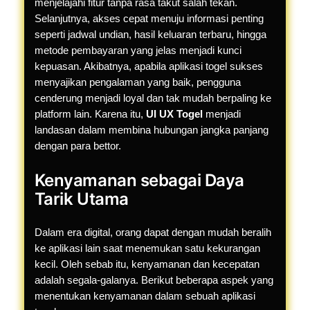
menjelajahi fitur tanpa rasa takut salah tekan.
Selanjutnya, akses cepat menuju informasi penting
seperti jadwal undian, hasil keluaran terbaru, hingga
metode pembayaran yang jelas menjadi kunci
kepuasan. Akibatnya, apabila aplikasi togel sukses
menyajikan pengalaman yang baik, pengguna
cenderung menjadi loyal dan tak mudah berpaling ke
platform lain. Karena itu,
UI UX Togel
menjadi
landasan dalam membina hubungan jangka panjang
dengan para bettor.
Kenyamanan sebagai Daya
Tarik Utama
Dalam era digital, orang dapat dengan mudah beralih
ke aplikasi lain saat menemukan satu kekurangan
kecil. Oleh sebab itu, kenyamanan dan kecepatan
adalah segala-galanya. Berikut beberapa aspek yang
menentukan kenyamanan dalam sebuah aplikasi