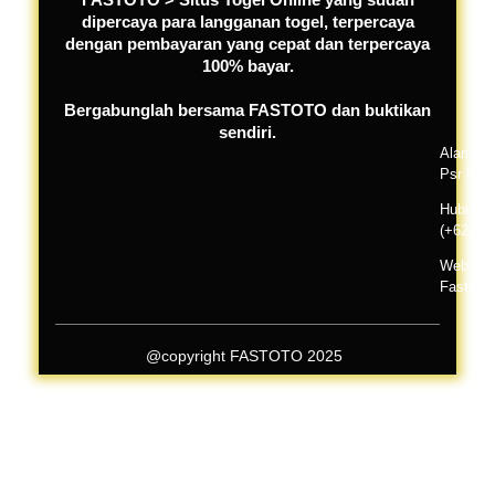
dipercaya para langganan togel, terpercaya
dengan pembayaran yang cepat dan terpercaya
100% bayar.
Bergabunglah bersama FASTOTO dan buktikan
sendiri.
Alamat:
Psr Koja
Hubungi
(+62) 8
Website
Fastoto
@copyright FASTOTO 2025