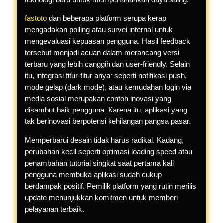
fastoto
dan beberapa platform serupa kerap
mengadakan polling atau survei internal untuk
mengevaluasi kepuasan pengguna. Hasil feedback
tersebut menjadi acuan dalam merancang versi
terbaru yang lebih canggih dan user-friendly. Selain
itu, integrasi fitur-fitur anyar seperti notifikasi push,
mode gelap (dark mode), atau kemudahan login via
media sosial merupakan contoh inovasi yang
disambut baik pengguna. Karena itu, aplikasi yang
tak berinovasi berpotensi kehilangan pangsa pasar.
Memperbarui desain tidak harus radikal. Kadang,
perubahan kecil seperti optimasi loading speed atau
penambahan tutorial singkat saat pertama kali
pengguna membuka aplikasi sudah cukup
berdampak positif. Pemilik platform yang rutin merilis
update menunjukkan komitmen untuk memberi
pelayanan terbaik.