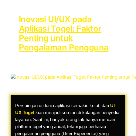
Inovasi UI/UX pada
Aplikasi Togel: Faktor
Penting untuk
Pengalaman Pengguna
Maret 5, 2025
Persaingan di dunia aplikasi semakin ketat, dan
UI
UX Togel
kian menjadi sorotan di kalangan penyedia
layanan. Saat ini, banyak orang tak hanya mencari
platform togel yang andal, tetapi juga berharap
pengalaman pengguna (User Experience) yang