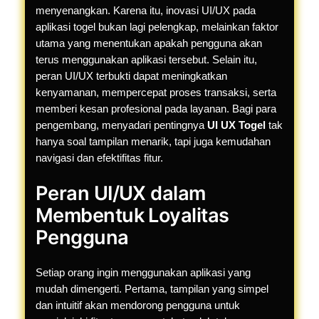
menyenangkan. Karena itu, inovasi UI/UX pada
aplikasi togel bukan lagi pelengkap, melainkan faktor
utama yang menentukan apakah pengguna akan
terus menggunakan aplikasi tersebut. Selain itu,
peran UI/UX terbukti dapat meningkatkan
kenyamanan, mempercepat proses transaksi, serta
memberi kesan profesional pada layanan. Bagi para
pengembang, menyadari pentingnya
UI UX Togel
tak
hanya soal tampilan menarik, tapi juga kemudahan
navigasi dan efektifitas fitur.
Peran UI/UX dalam
Membentuk Loyalitas
Pengguna
Setiap orang ingin menggunakan aplikasi yang
mudah dimengerti. Pertama, tampilan yang simpel
dan intuitif akan mendorong pengguna untuk