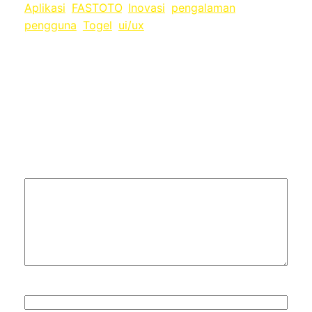
Aplikasi
, 
FASTOTO
, 
Inovasi
, 
pengalaman
pengguna
, 
Togel
, 
ui/ux
Tinggalkan Balasan
Alamat email Anda tidak akan dipublikasikan.
Ruas
yang wajib ditandai
*
Komentar
*
Nama
*