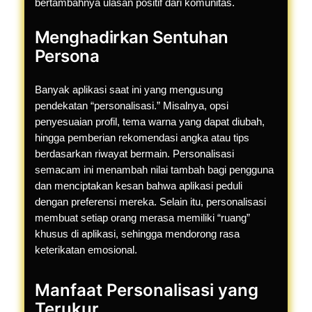
bertambahnya ulasan positif dari komunitas.
Menghadirkan Sentuhan
Persona
Banyak aplikasi saat ini yang mengusung
pendekatan “personalisasi.” Misalnya, opsi
penyesuaian profil, tema warna yang dapat diubah,
hingga pemberian rekomendasi angka atau tips
berdasarkan riwayat bermain. Personalisasi
semacam ini menambah nilai tambah bagi pengguna
dan menciptakan kesan bahwa aplikasi peduli
dengan preferensi mereka. Selain itu, personalisasi
membuat setiap orang merasa memiliki “ruang”
khusus di aplikasi, sehingga mendorong rasa
keterikatan emosional.
Manfaat Personalisasi yang
Terukur