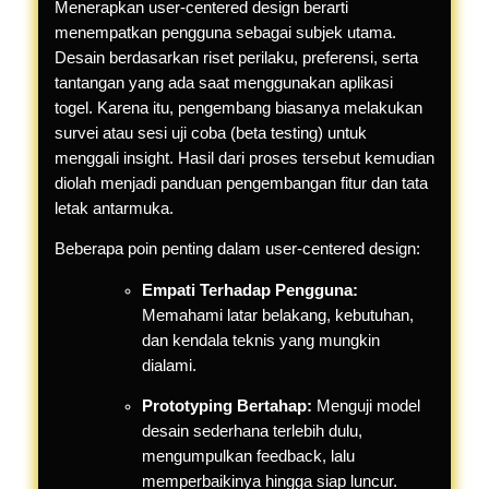
Menerapkan user-centered design berarti
menempatkan pengguna sebagai subjek utama.
Desain berdasarkan riset perilaku, preferensi, serta
tantangan yang ada saat menggunakan aplikasi
togel. Karena itu, pengembang biasanya melakukan
survei atau sesi uji coba (beta testing) untuk
menggali insight. Hasil dari proses tersebut kemudian
diolah menjadi panduan pengembangan fitur dan tata
letak antarmuka.
Beberapa poin penting dalam user-centered design:
Empati Terhadap Pengguna:
Memahami latar belakang, kebutuhan,
dan kendala teknis yang mungkin
dialami.
Prototyping Bertahap:
Menguji model
desain sederhana terlebih dulu,
mengumpulkan feedback, lalu
memperbaikinya hingga siap luncur.