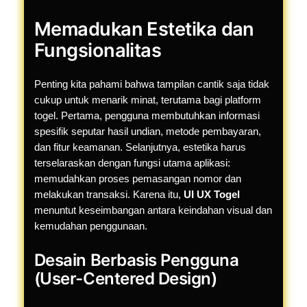
Memadukan Estetika dan
Fungsionalitas
Penting kita pahami bahwa tampilan cantik saja tidak
cukup untuk menarik minat, terutama bagi platform
togel. Pertama, pengguna membutuhkan informasi
spesifik seputar hasil undian, metode pembayaran,
dan fitur keamanan. Selanjutnya, estetika harus
terselaraskan dengan fungsi utama aplikasi:
memudahkan proses pemasangan nomor dan
melakukan transaksi. Karena itu,
UI UX Togel
menuntut keseimbangan antara keindahan visual dan
kemudahan penggunaan.
Desain Berbasis Pengguna
(User-Centered Design)