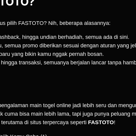
ASTOTO?
arus pilih FASTOTO? Nih, beberapa alasannya:
ashback, hingga undian berhadiah, semua ada di sini.
u, semua promo diberikan sesuai dengan aturan yang jel
baru yang bikin kamu nggak pernah bosan.
 hingga transaksi, semuanya berjalan lancar tanpa hamb
 pengalaman main togel online jadi lebih seru dan men
 cuma bisa main lebih lama, tapi juga punya peluang me
terutama di situs terpercaya seperti
FASTOTO
!