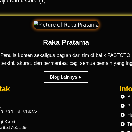
Raka Pratama
Penulis konten sekaligus bagian dari tim di balik FASTOTO.
erkini, akurat, dan bermanfaat bagi semua pemain yang ing
Blog Lainnya ►
tak
Inf
B
:
Pr
ja Baru Bl B/Bks/2
H
i Kami:
T
83851765139