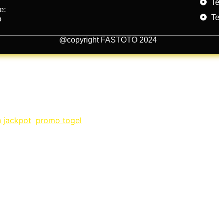
Te
e:
Te
o
@copyright FASTOTO 2024
 jackpot
, 
promo togel
as yang wajib ditandai
*