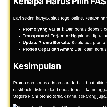
Kenapa Harus Pilih F
Dari sekian banyak situs togel online, kenapa h
Promo yang Variatif:
Dari bonus deposit, c
Transparansi Terjamin:
Nggak ada tipu-tip
Update Promo Berkala:
Selalu ada promo 
Proses Cepat dan Aman:
Dari klaim bonus
Kesimpulan
Promo dan bonus adalah cara terbaik buat bikin
cashback, diskon, dan bonus deposit, kamu nggak
Segera klaim promo terbaik kamu sekarang juga, 