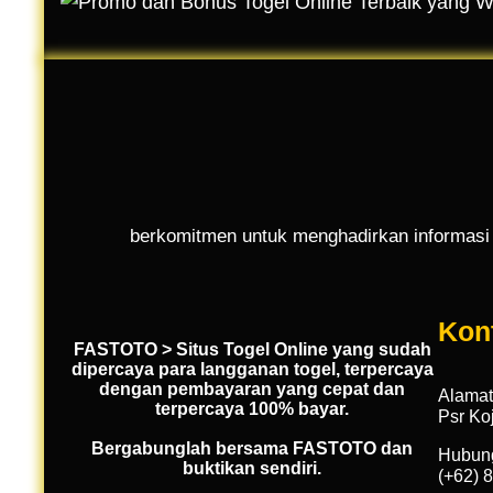
berkomitmen untuk menghadirkan informasi t
Kon
FASTOTO > Situs Togel Online yang sudah
dipercaya para langganan togel, terpercaya
dengan pembayaran yang cepat dan
Alamat
terpercaya 100% bayar.
Psr Ko
Bergabunglah bersama FASTOTO dan
Hubung
buktikan sendiri.
(+62) 