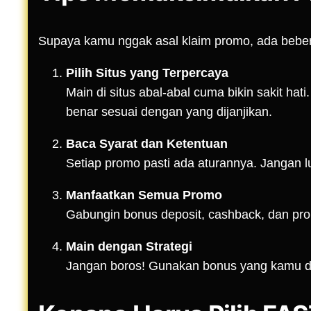
Supaya kamu nggak asal klaim promo, ada beber
Pilih Situs yang Terpercaya
Main di situs abal-abal cuma bikin sakit hati
benar sesuai dengan yang dijanjikan.
Baca Syarat dan Ketentuan
Setiap promo pasti ada aturannya. Jangan lu
Manfaatkan Semua Promo
Gabungin bonus deposit, cashback, dan pr
Main dengan Strategi
Jangan boros! Gunakan bonus yang kamu dap