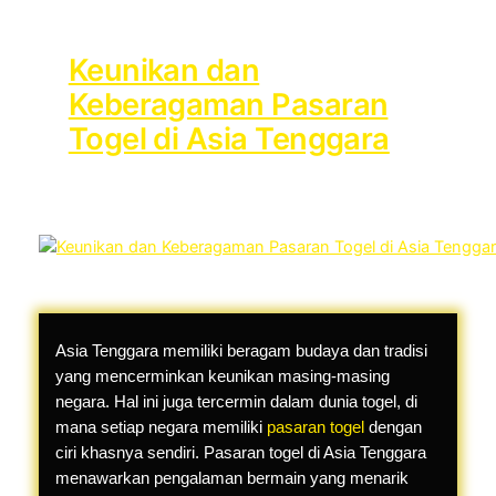
Keunikan dan
Keberagaman Pasaran
Togel di Asia Tenggara
Januari 27, 2025
Asia Tenggara memiliki beragam budaya dan tradisi
yang mencerminkan keunikan masing-masing
negara. Hal ini juga tercermin dalam dunia togel, di
mana setiap negara memiliki
pasaran togel
dengan
ciri khasnya sendiri. Pasaran togel di Asia Tenggara
menawarkan pengalaman bermain yang menarik