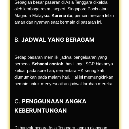
Sebagian besar pasaran di Asia Tenggara dikelola
oleh lembaga resmi, seperti Singapore Pools atau
Magnum Malaysia.
Karena itu
, pemain merasa lebih
aman dan nyaman saat bermain di pasaran ini.
B.
JADWAL YANG BERAGAM
Setiap pasaran memiliki jadwal pengeluaran yang
berbeda.
Sebagai contoh
, hasil togel SGP biasanya
keluar pada sore hari, sementara HK sering kali
diumumkan pada malam hari. Hal ini memungkinkan
pemain untuk menyesuaikan jadwal taruhan mereka.
C.
PENGGUNAAN ANGKA
KEBERUNTUNGAN
Di banyak negara Asia Tenggara, angka dianggap