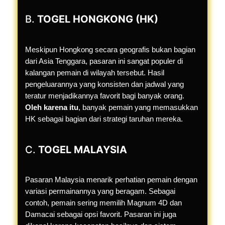
B.
TOGEL HONGKONG (HK)
Meskipun Hongkong secara geografis bukan bagian
dari Asia Tenggara, pasaran ini sangat populer di
kalangan pemain di wilayah tersebut. Hasil
pengeluarannya yang konsisten dan jadwal yang
teratur menjadikannya favorit bagi banyak orang.
Oleh karena itu
, banyak pemain yang memasukkan
HK sebagai bagian dari strategi taruhan mereka.
C.
TOGEL MALAYSIA
Pasaran Malaysia menarik perhatian pemain dengan
variasi permainannya yang beragam. Sebagai
contoh, pemain sering memilih Magnum 4D dan
Damacai sebagai opsi favorit. Pasaran ini juga