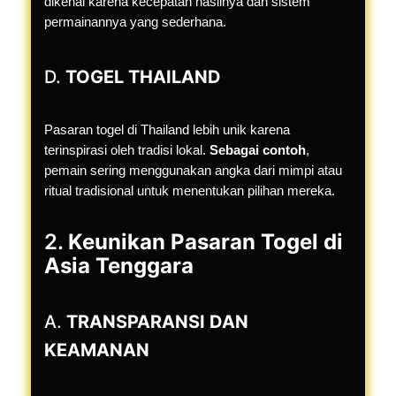
dikenal karena kecepatan hasilnya dan sistem
permainannya yang sederhana.
D.
TOGEL THAILAND
Pasaran togel di Thailand lebih unik karena
terinspirasi oleh tradisi lokal.
Sebagai contoh
,
pemain sering menggunakan angka dari mimpi atau
ritual tradisional untuk menentukan pilihan mereka.
2.
Keunikan Pasaran Togel di
Asia Tenggara
A.
TRANSPARANSI DAN
KEAMANAN