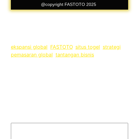
@copyright FASTOTO 2025
ekspansi global
, 
FASTOTO
, 
situs togel
, 
strategi
pemasaran global
, 
tantangan bisnis
Tinggalkan Balasan
Alamat email Anda tidak akan dipublikasikan.
Ruas
yang wajib ditandai
*
Komentar
*