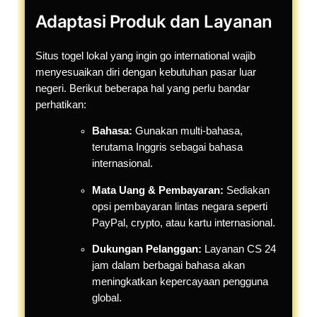
Adaptasi Produk dan Layanan
Situs togel lokal yang ingin go international wajib
menyesuaikan diri dengan kebutuhan pasar luar
negeri. Berikut beberapa hal yang perlu bandar
perhatikan:
Bahasa:
Gunakan multi-bahasa,
terutama Inggris sebagai bahasa
internasional.
Mata Uang & Pembayaran:
Sediakan
opsi pembayaran lintas negara seperti
PayPal, crypto, atau kartu internasional.
Dukungan Pelanggan:
Layanan CS 24
jam dalam berbagai bahasa akan
meningkatkan kepercayaan pengguna
global.