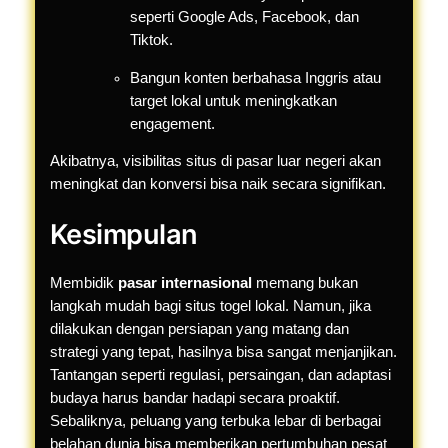
seperti Google Ads, Facebook, dan
Tiktok.
Bangun konten berbahasa Inggris atau
target lokal untuk meningkatkan
engagement.
Akibatnya, visibilitas situs di pasar luar negeri akan
meningkat dan konversi bisa naik secara signifikan.
Kesimpulan
Membidik
pasar internasional
memang bukan
langkah mudah bagi situs togel lokal. Namun, jika
dilakukan dengan persiapan yang matang dan
strategi yang tepat, hasilnya bisa sangat menjanjikan.
Tantangan seperti regulasi, persaingan, dan adaptasi
budaya harus bandar hadapi secara proaktif.
Sebaliknya, peluang yang terbuka lebar di berbagai
belahan dunia bisa memberikan pertumbuhan pesat