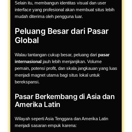
Selain itu, membangun identitas visual dan user
interface yang profesional akan membuat situs lebih
mudah diterima oleh pengguna luar.
Peluang Besar dari Pasar
Global
Walau tantangan cukup besar, peluang dari
pasar
internasional
jauh lebih menjanjikan. Volume
pemain, potensi profit, dan skala jangkauan yang luas
menjadi magnet utama bagi situs lokal untuk
berekspansi.
Pasar Berkembang di Asia dan
Amerika Latin
Wilayah seperti Asia Tenggara dan Amerika Latin
menjadi sasaran empuk karena: