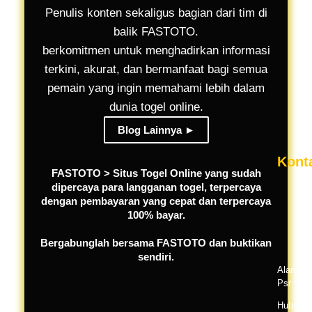
Penulis konten sekaligus bagian dari tim di
balik FASTOTO.
berkomitmen untuk menghadirkan informasi
terkini, akurat, dan bermanfaat bagi semua
pemain yang ingin memahami lebih dalam
dunia togel online.
Blog Lainnya ►
Kont
FASTOTO > Situs Togel Online yang sudah
dipercaya para langganan togel, terpercaya
dengan pembayaran yang cepat dan terpercaya
100% bayar.
Bergabunglah bersama FASTOTO dan buktikan
sendiri.
Alamat:
Psr Koja
Hubungi