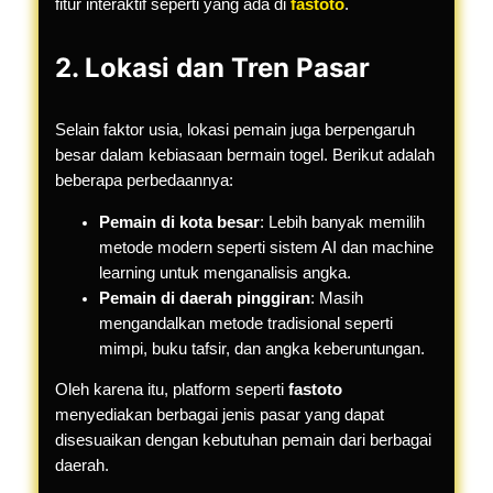
fitur interaktif seperti yang ada di
fastoto
.
2. Lokasi dan Tren Pasar
Selain faktor usia, lokasi pemain juga berpengaruh
besar dalam kebiasaan bermain togel. Berikut adalah
beberapa perbedaannya:
Pemain di kota besar
: Lebih banyak memilih
metode modern seperti sistem AI dan machine
learning untuk menganalisis angka.
Pemain di daerah pinggiran
: Masih
mengandalkan metode tradisional seperti
mimpi, buku tafsir, dan angka keberuntungan.
Oleh karena itu, platform seperti
fastoto
menyediakan berbagai jenis pasar yang dapat
disesuaikan dengan kebutuhan pemain dari berbagai
daerah.