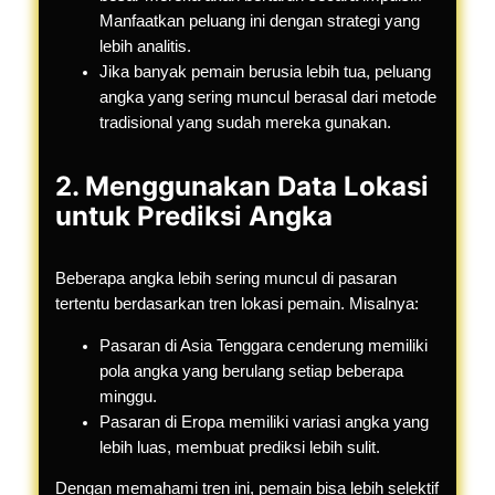
Manfaatkan peluang ini dengan strategi yang
lebih analitis.
Jika banyak pemain berusia lebih tua, peluang
angka yang sering muncul berasal dari metode
tradisional yang sudah mereka gunakan.
2. Menggunakan Data Lokasi
untuk Prediksi Angka
Beberapa angka lebih sering muncul di pasaran
tertentu berdasarkan tren lokasi pemain. Misalnya:
Pasaran di Asia Tenggara cenderung memiliki
pola angka yang berulang setiap beberapa
minggu.
Pasaran di Eropa memiliki variasi angka yang
lebih luas, membuat prediksi lebih sulit.
Dengan memahami tren ini, pemain bisa lebih selektif