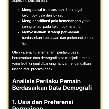
aspek ini, pemain bisa:
Mengetahui tren taruhan
di berbagai
kelompok usia dan lokasi.
Mengidentifikasi pola kemenangan
yang
sering terjadi pada kelompok tertentu.
Menyesuaikan strategi permainan
berdasarkan kebiasaan dan preferensi pemain
lain.
Oleh karena itu, memahami perilaku pasar
berdasarkan data demografi bisa menjadi strategi
yang lebih unggul dibanding hanya mengandalkan
insting atau prediksi acak.
Analisis Perilaku Pemain
Berdasarkan Data Demografi
1. Usia dan Preferensi
Permainan