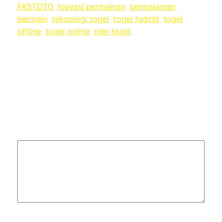
FASTOTO
, 
inovasi permainan
, 
pengalaman
bermain
, 
teknologi togel
, 
togel hybrid
, 
togel
offline
, 
togel online
, 
tren togel
Tinggalkan Balasan
Alamat email Anda tidak akan dipublikasikan.
Ruas
yang wajib ditandai
*
Komentar
*
Nama
*