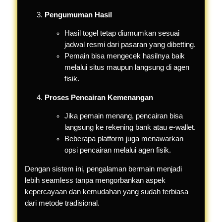
Pengumuman Hasil
Hasil togel tetap diumumkan sesuai
jadwal resmi dari pasaran yang dibetting.
Pemain bisa mengecek hasilnya baik
melalui situs maupun langsung di agen
fisik.
Proses Pencairan Kemenangan
Jika pemain menang, pencairan bisa
langsung ke rekening bank atau e-wallet.
Beberapa platform juga menawarkan
opsi pencairan melalui agen fisik.
Dengan sistem ini, pengalaman bermain menjadi
lebih seamless tanpa mengorbankan aspek
kepercayaan dan kemudahan yang sudah terbiasa
dari metode tradisional.