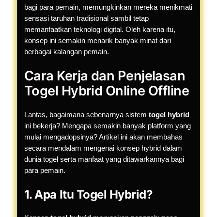
bagi para pemain, memungkinkan mereka menikmati
sensasi taruhan tradisional sambil tetap
memanfaatkan teknologi digital. Oleh karena itu,
konsep ini semakin menarik banyak minat dari
berbagai kalangan pemain.
Cara Kerja dan Penjelasan
Togel Hybrid Online Offline
Lantas, bagaimana sebenarnya sistem
togel hybrid
ini bekerja? Mengapa semakin banyak platform yang
mulai mengadopsinya? Artikel ini akan membahas
secara mendalam mengenai konsep hybrid dalam
dunia togel serta manfaat yang ditawarkannya bagi
para pemain.
1. Apa Itu Togel Hybrid?