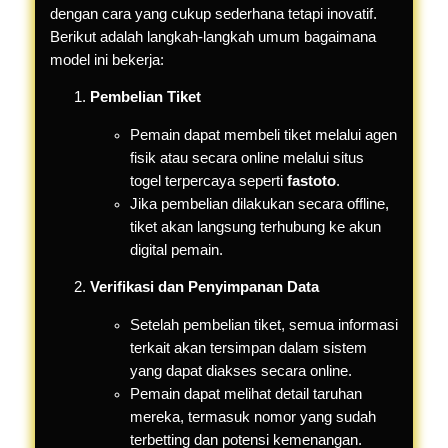
dengan cara yang cukup sederhana tetapi inovatif.
Berikut adalah langkah-langkah umum bagaimana
model ini bekerja:
Pembelian Tiket
Pemain dapat membeli tiket melalui agen
fisik atau secara online melalui situs
togel terpercaya seperti
fastoto
.
Jika pembelian dilakukan secara offline,
tiket akan langsung terhubung ke akun
digital pemain.
Verifikasi dan Penyimpanan Data
Setelah pembelian tiket, semua informasi
terkait akan tersimpan dalam sistem
yang dapat diakses secara online.
Pemain dapat melihat detail taruhan
mereka, termasuk nomor yang sudah
terbetting dan potensi kemenangan.