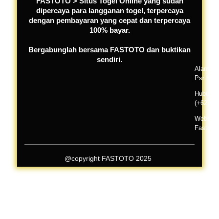
FASTOTO > Situs Togel Online yang sudah
dipercaya para langganan togel, terpercaya
dengan pembayaran yang cepat dan terpercaya
100% bayar.
Bergabunglah bersama FASTOTO dan buktikan
sendiri.
Alamat:
Psr Koja
Hubungi
(+62) 8
Website
Fastoto
@copyright FASTOTO 2025