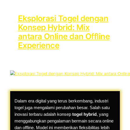
Eksplorasi Togel dengan
Konsep Hybrid: Mix
antara Online dan Offline
Experience
Februari 15, 2025
Dalam era digital yang terus berkembang, industri
togel juga mengalami perubahan besar. Salah satu
inovasi terbaru adalah konsep
togel hybrid
, yang
menggabungkan pengalaman bermain secara online
dan offline. Model ini memberikan fleksibilitas lebih