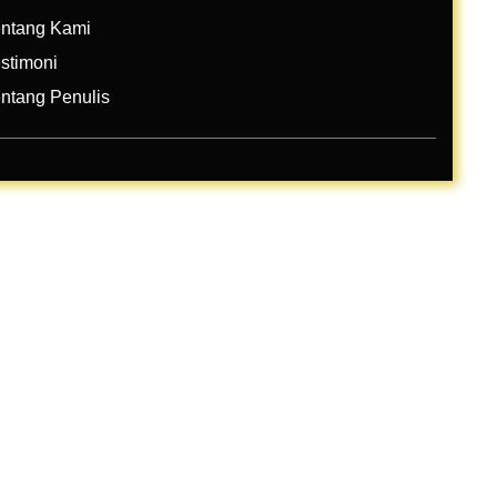
entang Kami
stimoni
ntang Penulis