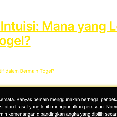
 Intuisi: Mana yang L
ogel?
 semata. Banyak pemain menggunakan berbagai pendek
tuisi atau firasat yang lebih mengandalkan perasaan. N
amin kemenangan dibandingkan angka yang dipilih secar