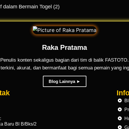
Raka Pratama
Penulis konten sekaligus bagian dari tim di balik FASTOTO.
erkini, akurat, dan bermanfaat bagi semua pemain yang ing
Blog Lainnya ►
tak
Inf
B
Pr
:
H
ja Baru Bl B/Bks/2
Ga