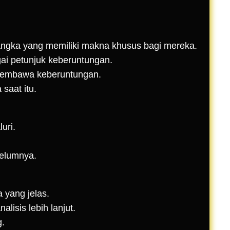
angka yang memiliki makna khusus bagi mereka.
i petunjuk keberuntungan.
 membawa keberuntungan.
saat itu.
uri.
belumnya.
 yang jelas.
alisis lebih lanjut.
g.