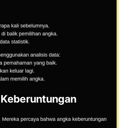
apa kali sebelumnya.
di balik pemilihan angka.
ta statistik.
enggunakan analisis data:
a pemahaman yang baik.
an keluar lagi.
dalam memilih angka.
n Keberuntungan
gel. Mereka percaya bahwa angka keberuntungan