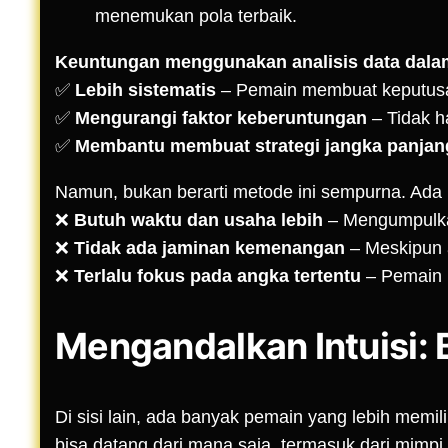
menemukan pola terbaik.
Keuntungan menggunakan analisis data dalam
✅
Lebih sistematis
– Pemain membuat keputusan
✅
Mengurangi faktor keberuntungan
– Tidak h
✅
Membantu membuat strategi jangka panjan
Namun, bukan berarti metode ini sempurna. Ada
❌
Butuh waktu dan usaha lebih
– Mengumpulka
❌
Tidak ada jaminan kemenangan
– Meskipun a
❌
Terlalu fokus pada angka tertentu
– Pemain b
Mengandalkan Intuisi:
Di sisi lain, ada banyak pemain yang lebih memi
bisa datang dari mana saja, termasuk dari mimpi