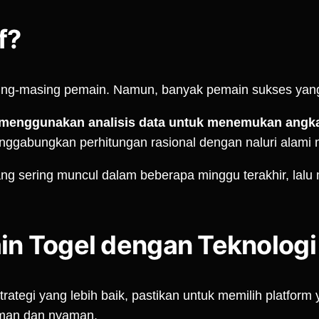
f?
ing-masing pemain. Namun, banyak pemain sukses yang
menggunakan analisis data untuk menemukan angka
enggabungkan perhitungan rasional dengan naluri alami
ang sering muncul dalam beberapa minggu terakhir, lal
in Togel dengan Teknologi
rategi yang lebih baik, pastikan untuk memilih platform
aman dan nyaman.