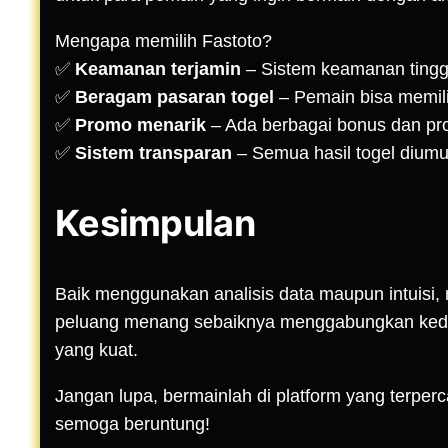
Mengapa memilih Fastoto?
✅
Keamanan terjamin
– Sistem keamanan tingg
✅
Beragam pasaran togel
– Pemain bisa memili
✅
Promo menarik
– Ada berbagai bonus dan pr
✅
Sistem transparan
– Semua hasil togel dium
Kesimpulan
Baik menggunakan analisis data maupun intuisi
peluang menang sebaiknya menggabungkan keduan
yang kuat.
Jangan lupa, bermainlah di platform yang terper
semoga beruntung!