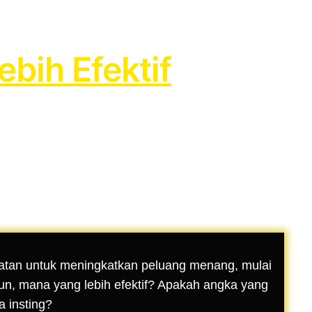
ebih Efektif
atan untuk meningkatkan peluang menang, mulai
amun, mana yang lebih efektif? Apakah angka yang
a insting?