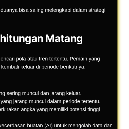
duanya bisa saling melengkapi dalam strategi
rhitungan Matang
cari pola atau tren tertentu. Pemain yang
mbali keluar di periode berikutnya.
ng sering muncul dan jarang keluar.
ang jarang muncul dalam periode tertentu.
irakan angka yang memiliki potensi tinggi
ecerdasan buatan (AI) untuk mengolah data dan