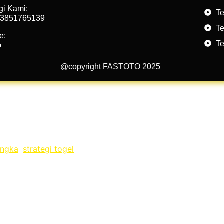
i Kami:
T
83851765139
Te
e:
Te
o
@copyright FASTOTO 2025
angka
, 
strategi togel