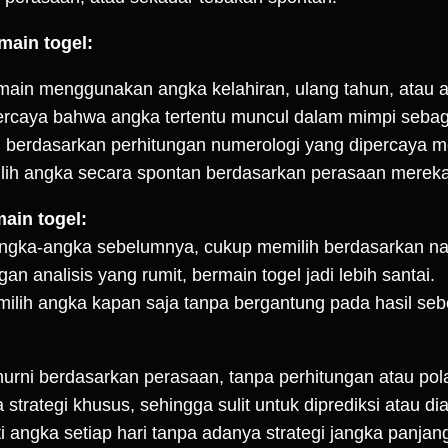
main togel:
ain menggunakan angka kelahiran, ulang tahun, atau 
rcaya bahwa angka tertentu muncul dalam mimpi sebaga
 berdasarkan perhitungan numerologi yang dipercaya
h angka secara spontan berdasarkan perasaan mereka 
ain togel:
ngka-angka sebelumnya, cukup memilih berdasarkan nal
an analisis yang rumit, bermain togel jadi lebih santai.
ilih angka kapan saja tanpa bergantung pada hasil se
murni berdasarkan perasaan, tanpa perhitungan atau pola
strategi khusus, sehingga sulit untuk diprediksi atau dian
 angka setiap hari tanpa adanya strategi jangka panjan