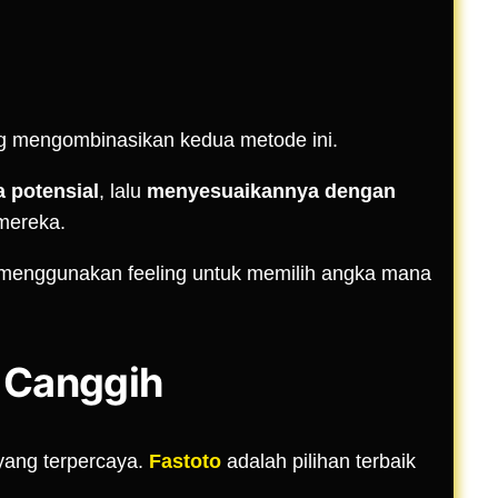
 mengombinasikan kedua metode ini.
 potensial
, lalu
menyesuaikannya dengan
 mereka.
u menggunakan feeling untuk memilih angka mana
 Canggih
 yang terpercaya.
Fastoto
adalah pilihan terbaik