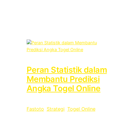
Tag:
peran statistik togel
Peran Statistik dalam
Membantu Prediksi
Angka Togel Online
Januari 16, 2025
Fastoto
, 
Strategi
, 
Togel Online
Siapa bilang bermain togel cuma soal
keberuntungan? Nyatanya, statistik