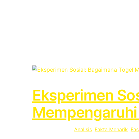
Tag:
Keluarga
Eksperimen Sos
Mempengaruhi I
Februari 25, 2025
Analisis
, 
Fakta Menarik
, 
Fas