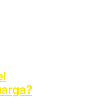
el
uarga?